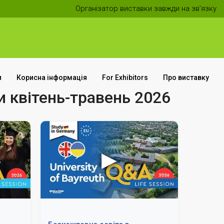
Організатор виставки завжди на зв’язку
и
Корисна інформація
For Exhibitors
Про виставку
и квітень-травень 2026