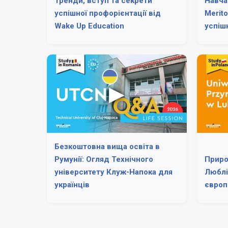
Тренди, вступ та секрети
Навча
успішної профорієнтації від
Merito
Wake Up Education
успішн
Безкоштовна вища освіта в
Румунії: Огляд Технічного
Приро
університету Клуж-Напока для
Люблі
українців
європ