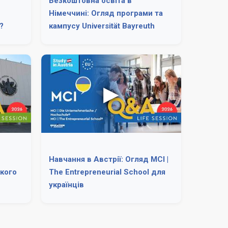
Безкоштовна освіта в
Німеччині: Огляд програми та
?
кампусу Universität Bayreuth
Навчання в Австрії: Огляд MCI |
икого
The Entrepreneurial School для
українців