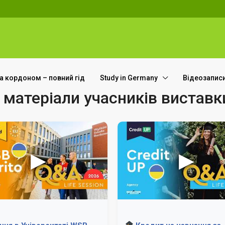
за кордоном – повний гід
Study in Germany
Відеозапис
 матеріали учасників виставк