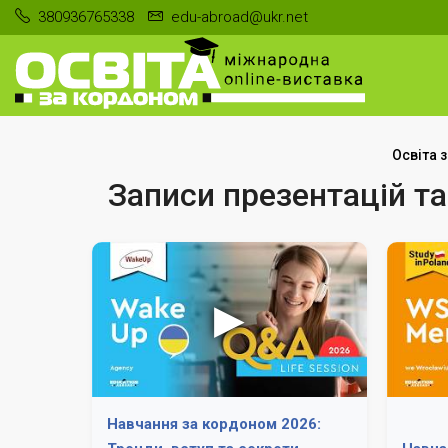
380936765338
edu-abroad@ukr.net
Освіта 
Записи презентацій та
Навчання за кордоном 2026: