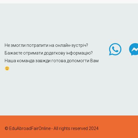
Не змогли потрапити на онлайн-зустріч?
Бажаєте отримати додаткову інформацію?
Наша команда завжди готова допомогти Вам
© EduAbroadFairOnline - All rights reserved 2024