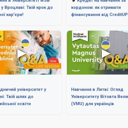
ння в Університеті WSB
Кредит на навчання за
 у Вроцлаві: Твій крок до
кордоном: як отримати
ої кар'єри!
фінансування від CreditUP
дничий університет у
Навчання в Литві: Огляд
ні: Твій шлях до
Університету Вітовта Вел
ейської освіти
(VMU) для українців